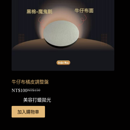
牛仔布橘皮調整盤
NT$
100
NT$
150
原
目
美容打蠟拋光
始
前
價
價
加入購物車
格：
格：
NT$150。
NT$100。