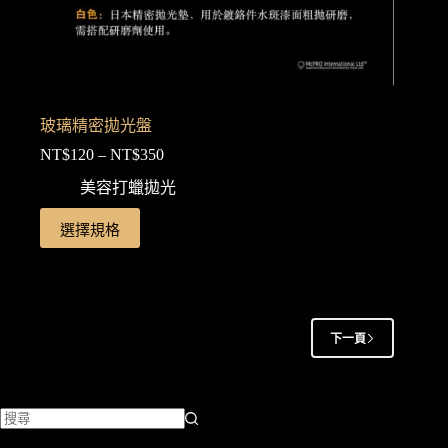
玻璃精密拋光盤
NT$
120
–
NT$
350
價
格
美容打蠟拋光
範
此
選擇規格
圍：
產
NT$120
品
到
NT$350
有
多
種
下一頁
款
式。
可
在