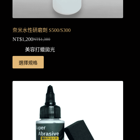
奈米水性研磨劑 S500/S300
NT$
1,200
NT$
1,380
原
目
美容打蠟拋光
始
前
價
價
此
選擇規格
格：
格：
產
NT$1,380。
NT$1,200。
品
有
多
種
款
式。
可
在
產