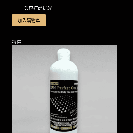
原
目
美容打蠟拋光
始
前
價
價
加入購物車
格：
格：
NT$300。
NT$150。
特價