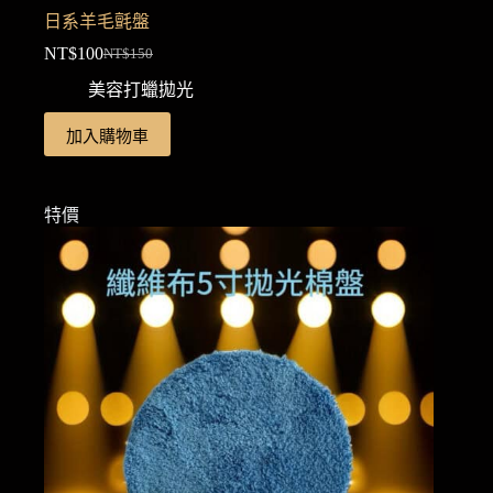
日系羊毛氈盤
NT$
100
NT$
150
原
目
美容打蠟拋光
始
前
價
價
加入購物車
格：
格：
NT$150。
NT$100。
特價