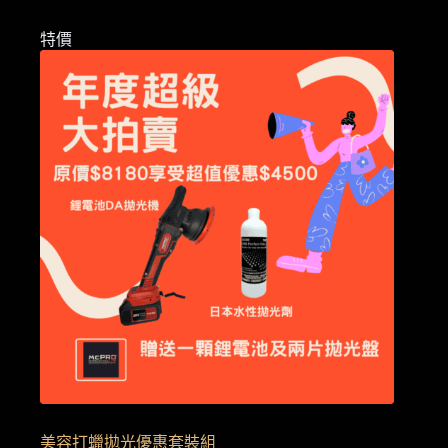
品
到
NT$1,290
有
特價
多
種
款
式。
可
在
產
品
頁
面
選
擇
選
項
美容打蠟拋光優惠套裝組