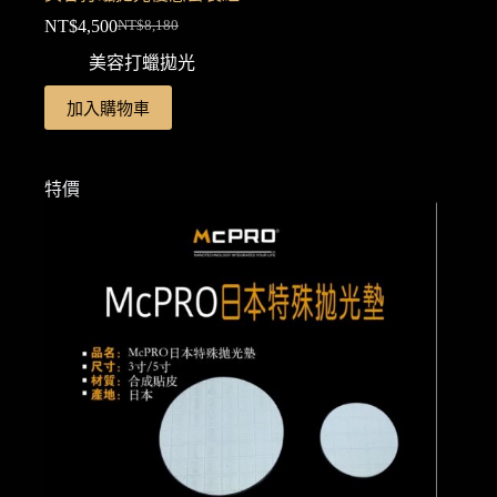
NT$
4,500
NT$
8,180
原
目
美容打蠟拋光
始
前
價
價
加入購物車
格：
格：
NT$8,180。
NT$4,500。
特價