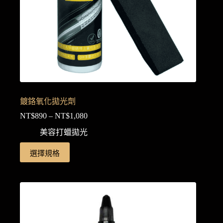
品
頁
面
選
擇
選
項
鍍鉻氧化拋光劑
NT$
890
–
NT$
1,080
價
格
美容打蠟拋光
範
此
選擇規格
圍：
產
NT$890
品
到
NT$1,080
有
多
種
款