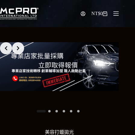
跳
至
NT$
0
購
主
物
要
車
內
容
美容打蠟拋光