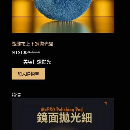
纖維布上下蠟拋光盤
NT$
100
NT$
150
原
目
美容打蠟拋光
始
前
價
價
加入購物車
格：
格：
NT$150。
NT$100。
特價