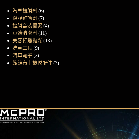
產
6
汽車鍍膜劑
6
品
個
7
鍍膜維護劑
7
頁
產
個
4
鍍膜套裝優惠
4
面
品
產
個
11
車體清潔劑
11
選
品
個
產
13
美容打蠟拋光
13
擇
產
品
個
9
洗車工具
9
選
個
品
產
3
汽車電子
3
項
產
個
品
7
纖維布｜鍍膜配件
7
品
產
個
品
產
品