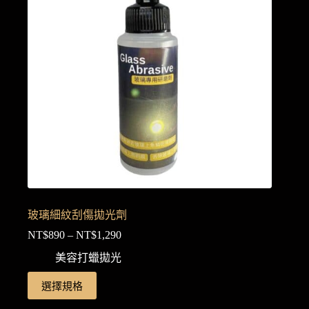
式。
可
在
產
品
頁
面
選
擇
選
項
玻璃細紋刮傷拋光劑
NT$
890
–
NT$
1,290
價
格
美容打蠟拋光
範
此
選擇規格
圍：
產
NT$890