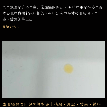
汽車飛漆是許多車主非常頭痛的問題。 有些車主是在停車後
才發現車身摸起來粗粗的，有些是洗車時才發現玻璃、車
漆、鍍鉻飾條上出
閱讀更多 »
車漆損傷原因與防護對策｜花粉・鳥糞・酸雨・鐵粉