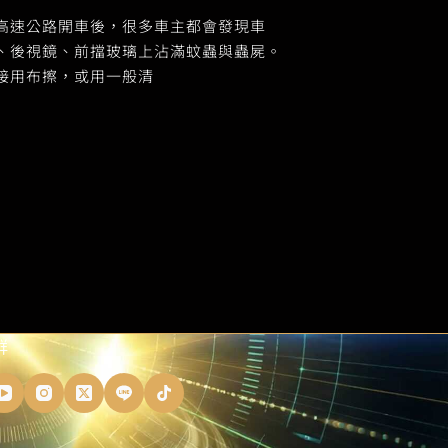
高速公路開車後，很多車主都會發現車
、後視鏡、前擋玻璃上沾滿蚊蟲與蟲屍。
接用布擦，或用一般清
群