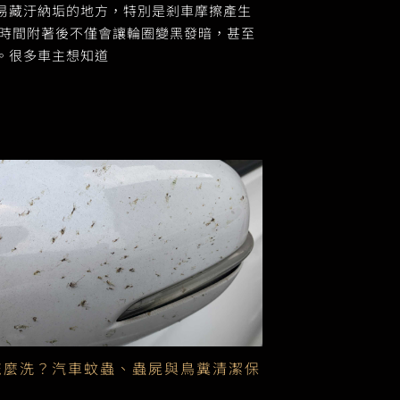
易藏汙納垢的地方，特別是剎車摩擦產生
長時間附著後不僅會讓輪圈變黑發暗，甚至
。很多車主想知道
怎麼洗？汽車蚊蟲、蟲屍與鳥糞清潔保