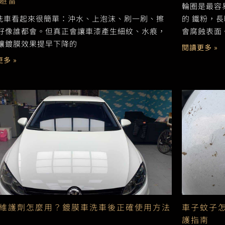
避雷
輪圈是最容
Y 洗車看起來很簡單：沖水、上泡沫、刷一刷、擦
的 鐵粉，
好像誰都會。但真正會讓車漆產生細紋、水痕，
會腐蝕表面
讓鍍膜效果提早下降的
閱讀更多 »
多 »
維護劑怎麼用？鍍膜車洗車後正確使用方法
車子蚊子
護指南