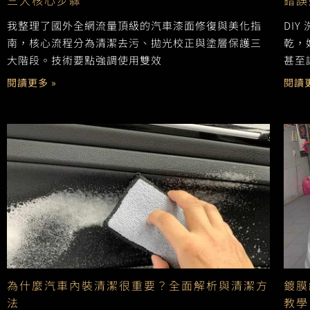
三大核心步驟
錯誤
我整理了國外全網流量頂級的汽車漆面修復與美化指
DI
南，核心流程分為清潔去污、拋光校正與塗層保護三
乾，
大階段。技術要點強調使用雙效
甚至
閱讀更多 »
閱讀更
為什麼汽車內裝清潔很重要？全面解析與清潔方
鍍膜
法
教學