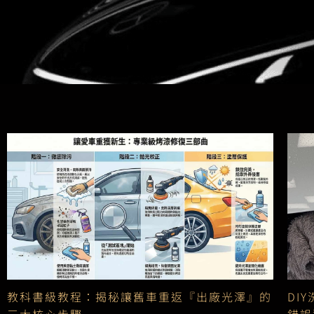
教科書級教程：揭秘讓舊車重返『出廠光澤』的
DI