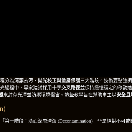
程分為
清潔去污
、
拋光校正
與
塗層保護
三大階段。技術要點強調
光過程中，專家建議採用
十字交叉路徑
並保持緩慢穩定的移動速
蠟
來封存光澤並防禦環境傷害。這些教學旨在幫助車主以
安全且
n)
階段：漆面深層清潔 (Decontamination)」**是絕