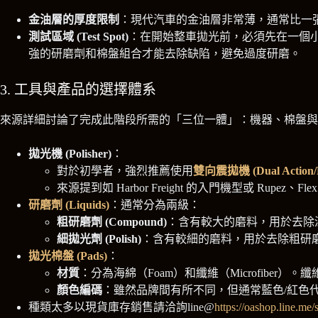
金油層的厚度限制
：現代汽車的金油層非常薄，通常比一張便
測試區域 (Test Spot)
：在開始整車拋光前，必須先在一個
強的研磨劑和棉盤組合才能去除缺陷，避免過度研磨。
3. 工具與產品的選擇體系
來源詳細討論了完成此階段所需的「三位一體」：機器、棉盤與
拋光機 (Polisher)
：
對於初學者，強烈推薦使用
雙向震拋機 (Dual Action/Ra
來源提到如 Harbor Freight 的入門機型或 Rupez
研磨劑 (Liquids)
：通常分為兩級：
粗研磨劑 (Compound)
：含有較大的磨料，用於去除
細拋光劑 (Polish)
：含有較細的磨料，用於去除粗研
拋光棉盤 (Pads)
：
材質
：分為海綿（Foam）和纖維（Microfib
顏色編碼
：雖然品牌間有所不同，但通常藍色/紅色代表切割（
種類太多以現貨庫存銷售請洽詢line@
https://oashop.line.m