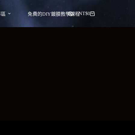
NT$
0
專區
免費的DIY鍍膜教學課程
購
物
車