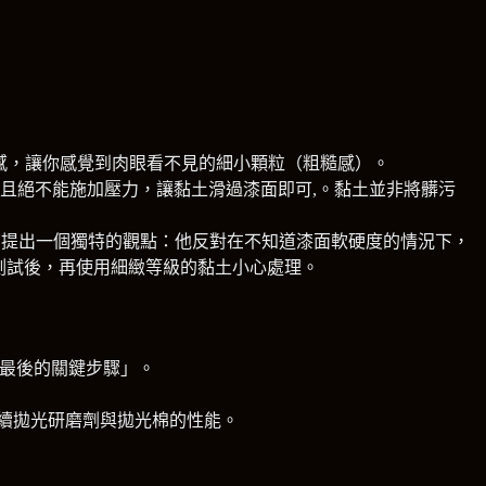
感，讓你感覺到肉眼看不見的細小顆粒（粗糙感）。
且絕不能施加壓力，讓黏土滑過漆面即可,。黏土並非將髒污
y’s 提出一個獨特的觀點：他反對在不知道漆面軟硬度的情況下，
行測試後，再使用細緻等級的黏土小心處理。
擦拭是「最後的關鍵步驟」。
續拋光研磨劑與拋光棉的性能。