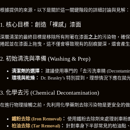
根據提供的來源，以下是關於這一關鍵階段的詳細討論與見解：
1. 核心目標：創造「裸感」漆面
深層清潔的最終目標是移除所有附著在漆面
之上
的污染物，確保
捲起並在漆面上拖曳，這不僅會導致現有的刮痕變深，還會產生
2. 初始清洗與準備 (Washing & Prep)
清潔劑的選擇：
建議使用專門的「去污洗車精 (Decontami
環境與乾燥：
Dr. Beasley’s 特別提到，理想情
3. 化學去污 (Chemical Decontamination)
在進行物理接觸之前，先利用化學藥劑去除污染物是更安全的做
鐵粉去除 (Iron Removal)
：
使用鐵粉去除劑來處理剎車粉
柏油去除 (Tar Removal)
：
針對車身下半部常見的柏油點