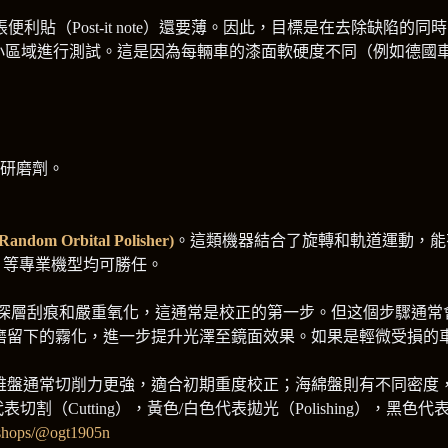
利貼（Post-it note）還要薄。因此，目標是在去除缺陷
小區域進行測試。這是因為每輛車的漆面軟硬度不同（例如德國
研磨劑。
ndom Orbital Polisher)
。這類機器結合了旋轉和軌道運動，能
、Flex 等專業機型均可勝任。
深層刮痕和嚴重氧化，這通常是校正的第一步。但这個步驟通常會
磨留下的霧化，進一步提升光澤至鏡面效果。如果是輕微受損的
er）。纖維盤通常切削力更強，適合初期重度校正；海綿盤則有不同密
Cutting），黃色/白色代表拋光（Polishing），黑色代表精細
e/shops/@ogt1905n