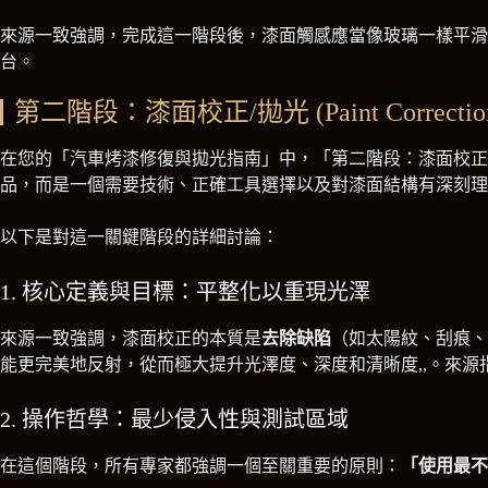
來源一致強調，完成這一階段後，漆面觸感應當像玻璃一樣平滑
台。
第二階段：漆面校正/拋光 (Paint Correctio
在您的「汽車烤漆修復與拋光指南」中，「第二階段：漆面校正/拋光 
品，而是一個需要技術、正確工具選擇以及對漆面結構有深刻理
以下是對這一關鍵階段的詳細討論：
1. 核心定義與目標：平整化以重現光澤
來源一致強調，漆面校正的本質是
去除缺陷
（如太陽紋、刮痕、
能更完美地反射，從而極大提升光澤度、深度和清晰度,,。來
2. 操作哲學：最少侵入性與測試區域
在這個階段，所有專家都強調一個至關重要的原則：
「使用最不