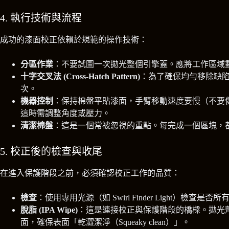
4. 執行技術與流程
成功的漆面校正依賴於規範的操作技術：
分區作業
：不要試圖一次拋光整個引擎蓋。應將工作區域劃分
十字交叉法 (Cross-Hatch Pattern)
：為了確保均勻移除缺陷，
次。
機器控制
：保持棉盤平貼漆面，手臂移動速度要慢（不要像擦
這時需調整角度或壓力。
清潔棉盤
：這是一個常被忽視的重點。每完成一個區塊，
5. 校正後的檢查與收尾
在進入保護階段之前，必須確認校正工作的品質：
檢查
：使用專用光源（如 Swirl Finder Light
脫脂 (IPA Wipe)
：這是連接校正與保護階段的橋樑。拋光
面，確保表面「乾澀潔淨（Squeaky clean）」。