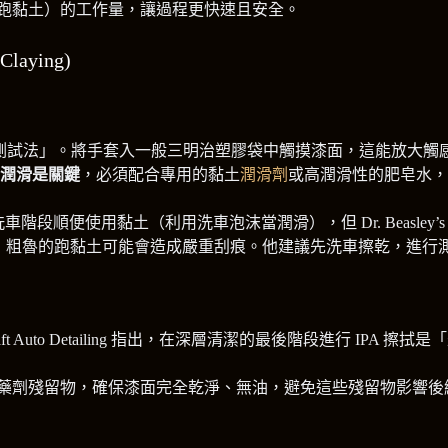
跑黏土）的工作量，讓過程更快速且安全。
laying)
測試法」。將手套入一般三明治塑膠袋中觸摸漆面，這能放大觸
潤滑是關鍵
，必須配合專用的黏土
潤滑劑
或高潤滑性的肥皂水，
階段順便使用黏土（利用洗車泡沫當潤滑），但 Dr. Beasle
int），粗魯的跑黏土可能會造成嚴重刮痕。他建議先洗車擦乾，進
ft Auto Detailing 指出，在深層清潔的最後階段進行 IPA 
藥劑殘留物，確保漆面完全乾淨、無油，避免這些殘留物影響後