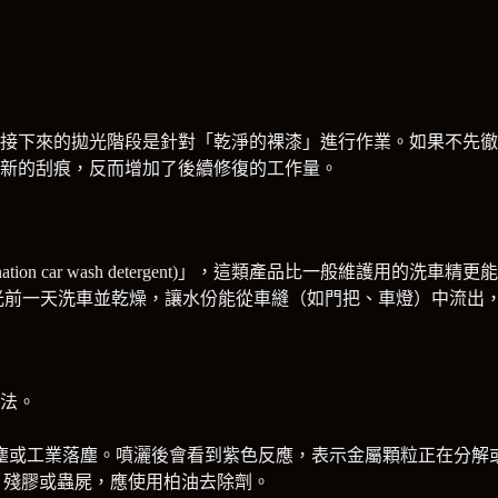
接下來的拋光階段是針對「乾淨的裸漆」進行作業。如果不先徹
新的刮痕，反而增加了後續修復的工作量。
nation car wash detergent)」，這類產品比一般維護
況下應在拋光前一天洗車並乾燥，讓水份能從車縫（如門把、車燈）中
法。
塵或工業落塵。噴灑後會看到紫色反應，表示金屬顆粒正在分解
、殘膠或蟲屍，應使用柏油去除劑。