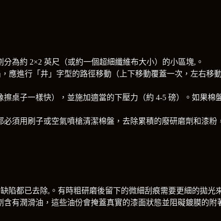
為約 2×2 英尺（或約一個超細纖維布大小）的小區塊,。
應進行「井」字型的路徑移動（上下移動覆蓋一次，左右移動覆蓋一次）
桌子一樣快），並施加適當的下壓力（約 4-5 磅）。如果棉盤停
都必須用刷子或空氣噴槍清潔棉盤，去除累積的廢研磨劑和漆粉
）檢查是否所有缺陷都已去除,。有時粗研磨後留下的微細刮痕需要更細的拋
劑含有潤滑油，這些油份會掩蓋真實的漆面狀態並阻礙鍍膜的附著