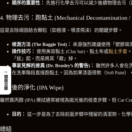
順序的重要性：
先進行化學去污可以減少後續物理去污（
4. 物理去污：跑黏土 (Mechanical Decontamination / C
這是去除頑固結合顆粒（如樹液、噴漆飛沫）的關鍵步驟。
檢測方法 (The Baggie Test)：
來源強烈建議使用「塑膠袋
操作技巧：
使用美容黏土 (Clay bar)、黏土布或
黏土手套
。
「拔」起，而是將其「磨」掉。
專家見解的差異 (Dr. Beasley’s 的警告)：
雖然許多人會在洗車
→
在洗車階段直接跑黏土。因為如果漆面很軟（Soft Pa
開啟目錄
5. 最後的淨化 (IPA Wipe)
雖然異丙醇 (IPA) 擦拭通常被視為拋光後的檢查步驟，但 Car Cra
目的：
這一步是為了去除前面步驟中殘留的清潔劑、化學
總結