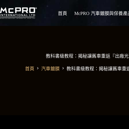
跳
至
首頁
McPRO 汽車鍍膜與保養產
主
要
內
容
教科書級教程：揭秘讓舊車重返『出廠光
首頁
汽車鍍膜
教科書級教程：揭秘讓舊車重