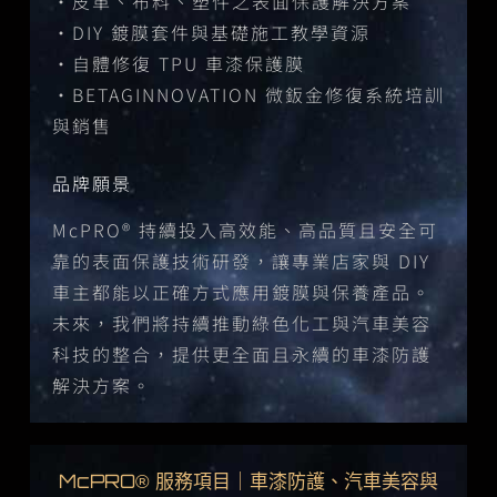
・皮革、布料、塑件之表面保護解決方案
・DIY 鍍膜套件與基礎施工教學資源
・自體修復 TPU 車漆保護膜
・BETAGINNOVATION 微鈑金修復系統培訓
與銷售
品牌願景
McPRO® 持續投入高效能、高品質且安全可
靠的表面保護技術研發，讓專業店家與 DIY
車主都能以正確方式應用鍍膜與保養產品。
未來，我們將持續推動綠色化工與汽車美容
科技的整合，提供更全面且永續的車漆防護
解決方案。
McPRO® 服務項目｜車漆防護、汽車美容與