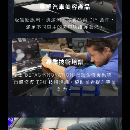
專業汽車美容產品
汽車鍍膜產品
販售鍍膜劑、清潔劑、保養品與 DIY 套件，
看更多
滿足不同車主的美容與維護需求。
專業技術培訓
微鈑金修復系統
瑞士 BETAGINNOVATION 微鈑金修復系統、
自體修復 TPU 技術培訓，協助業者提升專業
看更多
能力。