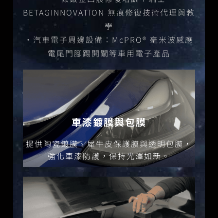
BETAGINNOVATION 無痕修復技術代理與教
學
・汽車電子周邊設備：McPRO® 毫米波感應
電尾門腳踢開關等車用電子產品
車漆鍍膜與包膜
專業車體包膜-犀牛皮包膜
提供陶瓷鍍膜、犀牛皮保護膜與透明包膜，
看更多
強化車漆防護，保持光澤如新。