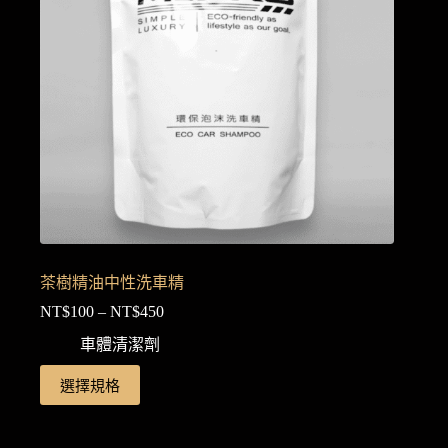
在
產
品
頁
面
選
擇
選
項
茶樹精油中性洗車精
NT$
100
–
NT$
450
價
格
車體清潔劑
範
此
選擇規格
圍：
產
NT$100
品
到