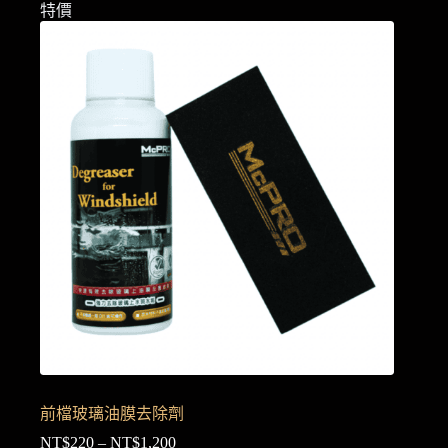
NT$450
有
特價
多
種
款
式。
可
在
產
品
頁
面
選
擇
選
項
前檔玻璃油膜去除劑
NT$
220
–
NT$
1,200
價