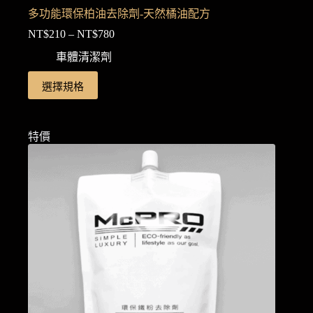
多功能環保柏油去除劑-天然橘油配方
NT$
210
–
NT$
780
價
格
車體清潔劑
範
此
選擇規格
圍：
產
NT$210
品
到
NT$780
有
特價
多
種
款
式。
可
在
產
品
頁
面