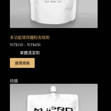
選
擇
選
項
多功能環保鐵粉去除劑
NT$
110
–
NT$
450
價
格
車體清潔劑
範
此
選擇規格
圍：
產
NT$110
品
到
NT$450
有
特價
多
種
款
式。
可