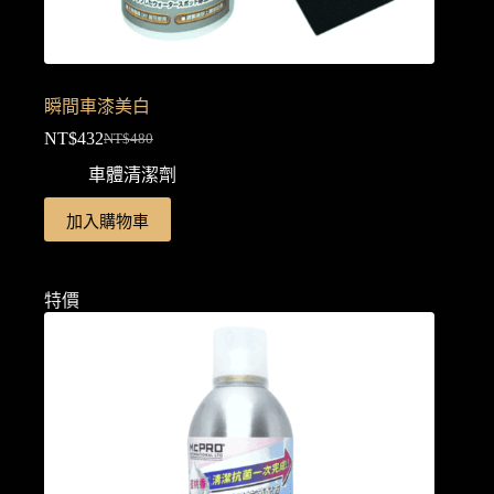
項
瞬間車漆美白
NT$
432
NT$
480
原
目
車體清潔劑
始
前
價
價
加入購物車
格：
格：
NT$480。
NT$432。
特價