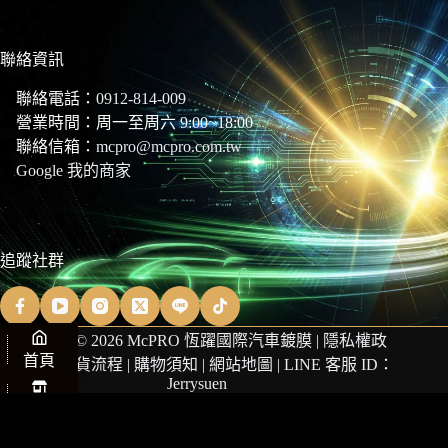
聯絡資訊
聯絡電話：
0912-814-009
營業時間：周一至周六 9:00~18:00
聯絡信箱：
mcpro@mcpro.com.tw
Google 我的商家
追蹤社群
Copyright © 2026 McPRO 恆躍國際汽車鍍膜 |
隱私權政
首頁
策
|
商品退貨流程
|
購物須知
|
網站地圖
| LINE 客服 ID：
Jerrysuen
商店