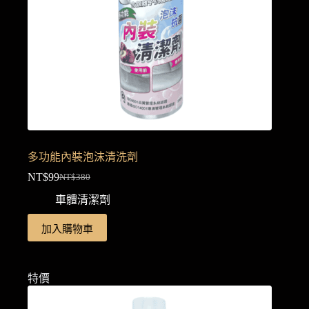
多功能內裝泡沫清洗劑
NT$
99
NT$
380
原
目
車體清潔劑
始
前
價
價
加入購物車
格：
格：
NT$380。
NT$99。
特價