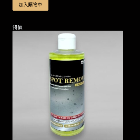
價
價
加入購物車
格：
格：
NT$380。
NT$99。
特價