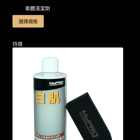
格
車體清潔劑
範
此
選擇規格
圍：
產
NT$220
品
到
NT$1,200
有
特價
多
種
款
式。
可
在
產
品
頁
面
選
擇
選