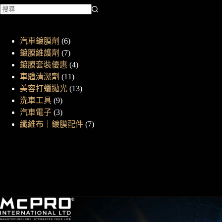
可
在
產
6
汽車鍍膜劑
6
品
個
7
鍍膜維護劑
7
頁
產
個
4
鍍膜套裝優惠
4
面
品
產
個
11
車體清潔劑
11
選
品
個
產
13
美容打蠟拋光
13
擇
產
品
個
9
洗車工具
9
選
個
品
產
3
汽車電子
3
項
產
個
品
7
纖維布｜鍍膜配件
7
品
產
個
品
產
品