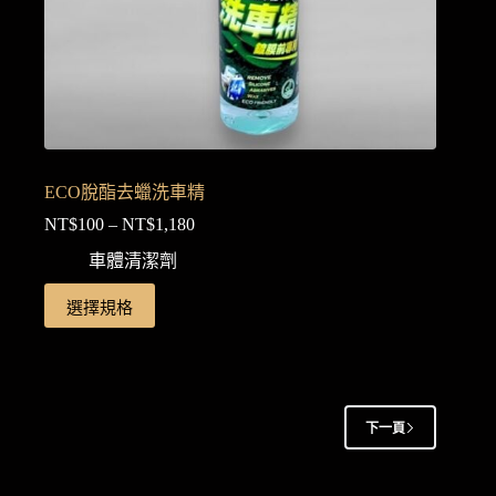
面
選
擇
選
項
ECO脫酯去蠟洗車精
NT$
100
–
NT$
1,180
價
格
車體清潔劑
範
此
選擇規格
圍：
產
NT$100
品
到
NT$1,180
有
多
種
下一頁
款
式。