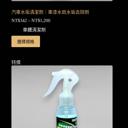
汽車水垢清潔劑｜車漆水斑水垢去除劑
NT$
342
–
NT$
1,200
價
格
車體清潔劑
範
此
選擇規格
圍：
產
NT$342
品
到
NT$1,200
有
特價
多
種
款
式。
可
在
產
品
頁