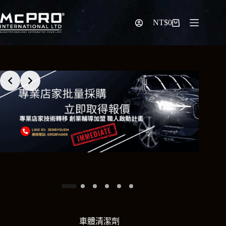
跳
至
NT$
0
購
主
物
要
車
內
容
車體清潔劑