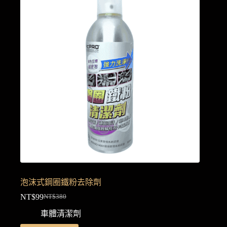
泡沫式鋼圈鐵粉去除劑
NT$
99
NT$
380
原
目
車體清潔劑
始
前