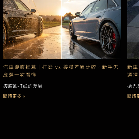
汽車鍍膜推薦｜打蠟 vs 鍍膜差異比較，新手怎
新車
麼選一次看懂
選擇
鍍膜跟打蠟的差異
拋光
閱讀更多 »
閱讀更