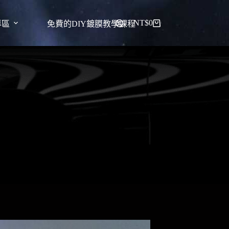
NT$
0
專區
免費的DIY鍍膜教學課程