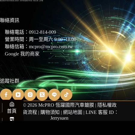
聯絡資訊
聯絡電話：
0912-814-009
營業時間：周一至周六 9:00~18:00
聯絡信箱：
mcpro@mcpro.com.tw
Google 我的商家
追蹤社群
Copyright © 2026 McPRO 恆躍國際汽車鍍膜 |
隱私權政
首頁
策
|
商品退貨流程
|
購物須知
|
網站地圖
| LINE 客服 ID：
Jerrysuen
商店