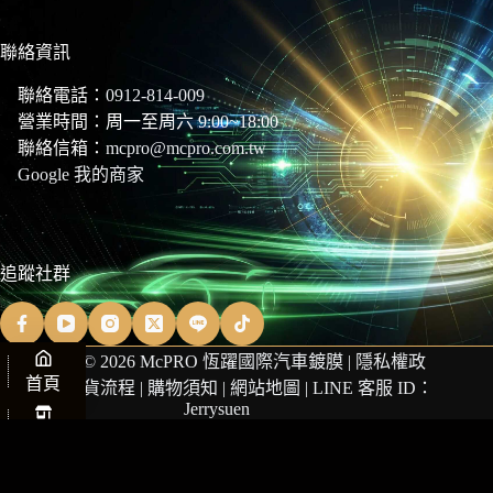
聯絡資訊
聯絡電話：
0912-814-009
營業時間：周一至周六 9:00~18:00
聯絡信箱：
mcpro@mcpro.com.tw
Google 我的商家
追蹤社群
Copyright © 2026 McPRO 恆躍國際汽車鍍膜 |
隱私權政
首頁
策
|
商品退貨流程
|
購物須知
|
網站地圖
| LINE 客服 ID：
Jerrysuen
商店
購物車