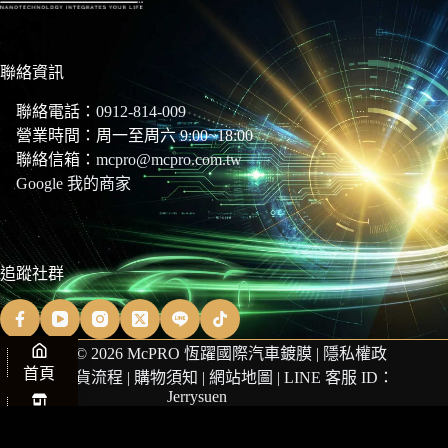
聯絡資訊
聯絡電話：
0912-814-009
營業時間：周一至周六 9:00~18:00
聯絡信箱：
mcpro@mcpro.com.tw
Google 我的商家
追蹤社群
Copyright © 2026 McPRO 恆躍國際汽車鍍膜 |
隱私權政
首頁
策
|
商品退貨流程
|
購物須知
|
網站地圖
| LINE 客服 ID：
Jerrysuen
商店