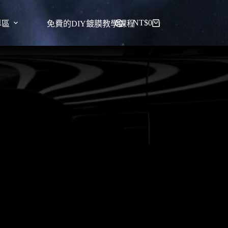
NT$
0
專區
免費的DIY鍍膜教學課程