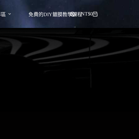
NT$
0
專區
免費的DIY鍍膜教學課程