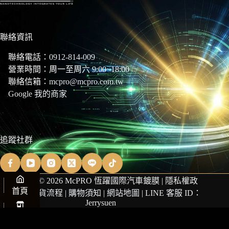
聯絡資訊
聯絡電話：
0912-814-009
營業時間：周一至周六 9:00~18:00
聯絡信箱：
mcpro@mcpro.com.tw
Google 我的商家
追蹤社群
Copyright © 2026 McPRO 恆躍國際汽車鍍膜 |
隱私權政
首頁
策
|
商品退貨流程
|
購物須知
|
網站地圖
| LINE 客服 ID：
Jerrysuen
商店