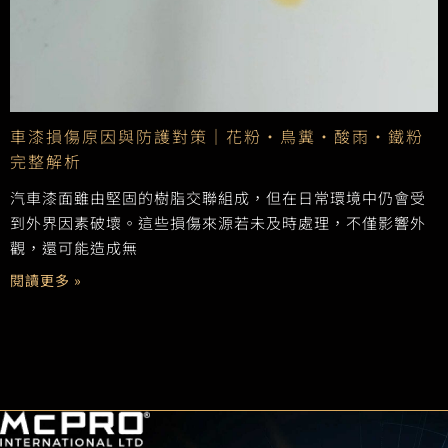
車漆損傷原因與防護對策｜花粉・鳥糞・酸雨・鐵粉
完整解析
汽車漆面雖由堅固的樹脂交聯組成，但在日常環境中仍會受
到外界因素破壞。這些損傷來源若未及時處理，不僅影響外
觀，還可能造成無
閱讀更多 »