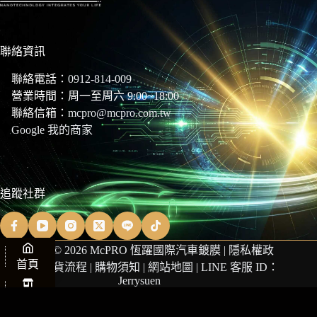
聯絡資訊
聯絡電話：
0912-814-009
營業時間：周一至周六 9:00~18:00
聯絡信箱：
mcpro@mcpro.com.tw
Google 我的商家
追蹤社群
Copyright © 2026 McPRO 恆躍國際汽車鍍膜 |
隱私權政
首頁
策
|
商品退貨流程
|
購物須知
|
網站地圖
| LINE 客服 ID：
Jerrysuen
商店