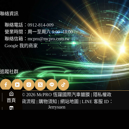
聯絡資訊
聯絡電話：
0912-814-009
營業時間：周一至周六 9:00~18:00
聯絡信箱：
mcpro@mcpro.com.tw
Google 我的商家
追蹤社群
Copyright © 2026 McPRO 恆躍國際汽車鍍膜 |
隱私權政
首頁
策
|
商品退貨流程
|
購物須知
|
網站地圖
| LINE 客服 ID：
Jerrysuen
商店
購物車