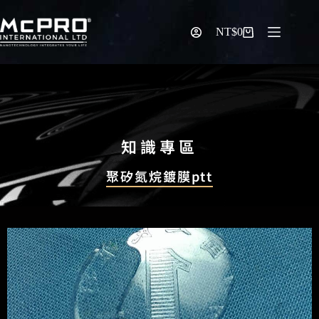
NT$
0
知識專區
聚矽氮烷鍍膜ptt