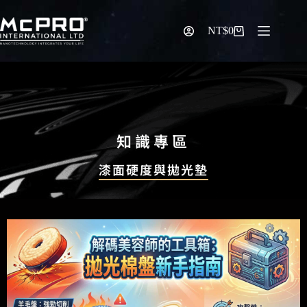
NT$
0
知識專區
漆面硬度與拋光墊