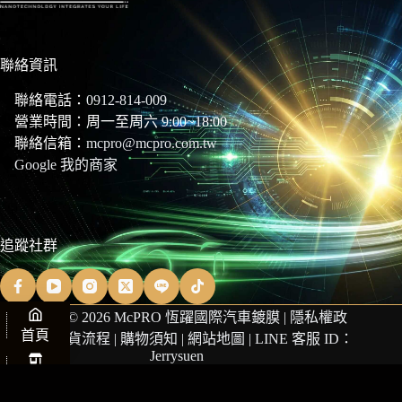
聯絡資訊
聯絡電話：
0912-814-009
營業時間：周一至周六 9:00~18:00
聯絡信箱：
mcpro@mcpro.com.tw
Google 我的商家
追蹤社群
Copyright © 2026 McPRO 恆躍國際汽車鍍膜 |
隱私權政
首頁
策
|
商品退貨流程
|
購物須知
|
網站地圖
| LINE 客服 ID：
Jerrysuen
商店