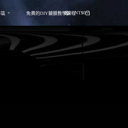
NT$
0
專區
免費的DIY鍍膜教學課程