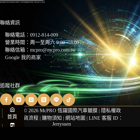
聯絡資訊
聯絡電話：
0912-814-009
營業時間：周一至周六 9:00~18:00
聯絡信箱：
mcpro@mcpro.com.tw
Google 我的商家
追蹤社群
Copyright © 2026 McPRO 恆躍國際汽車鍍膜 |
隱私權政
首頁
策
|
商品退貨流程
|
購物須知
|
網站地圖
| LINE 客服 ID：
Jerrysuen
商店