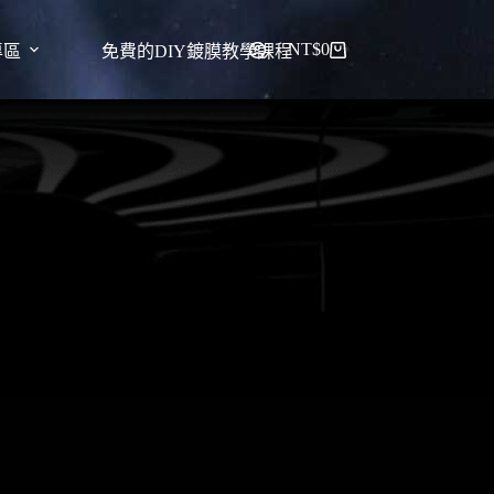
NT$
0
專區
免費的DIY鍍膜教學課程