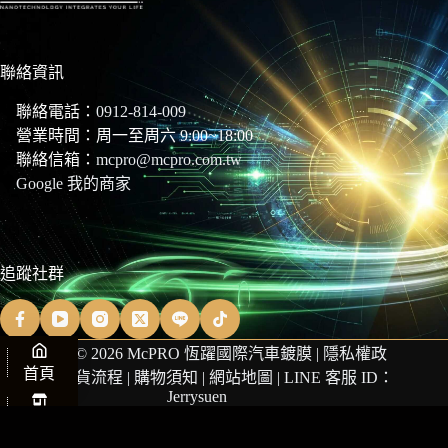
聯絡資訊
聯絡電話：
0912-814-009
營業時間：周一至周六 9:00~18:00
聯絡信箱：
mcpro@mcpro.com.tw
Google 我的商家
追蹤社群
Copyright © 2026 McPRO 恆躍國際汽車鍍膜 |
隱私權政
首頁
策
|
商品退貨流程
|
購物須知
|
網站地圖
| LINE 客服 ID：
Jerrysuen
商店