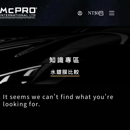
NT$
0
知識專區
水鍍膜比較
It seems we can't find what you're
looking for.