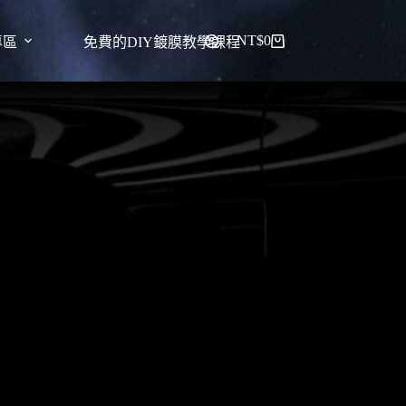
NT$
0
專區
免費的DIY鍍膜教學課程