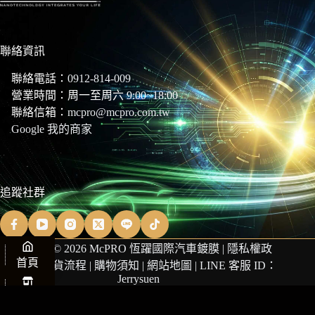
聯絡資訊
聯絡電話：
0912-814-009
營業時間：周一至周六 9:00~18:00
聯絡信箱：
mcpro@mcpro.com.tw
Google 我的商家
追蹤社群
Copyright © 2026 McPRO 恆躍國際汽車鍍膜 |
隱私權政
首頁
策
|
商品退貨流程
|
購物須知
|
網站地圖
| LINE 客服 ID：
Jerrysuen
商店