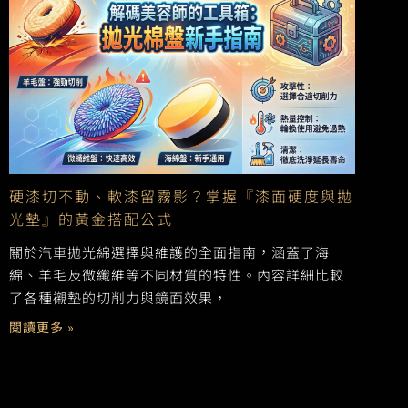
硬漆切不動、軟漆留霧影？掌握『漆面硬度與拋
光墊』的黃金搭配公式
關於汽車拋光綿選擇與維護的全面指南，涵蓋了海
綿、羊毛及微纖維等不同材質的特性。內容詳細比較
了各種襯墊的切削力與鏡面效果，
閱讀更多 »