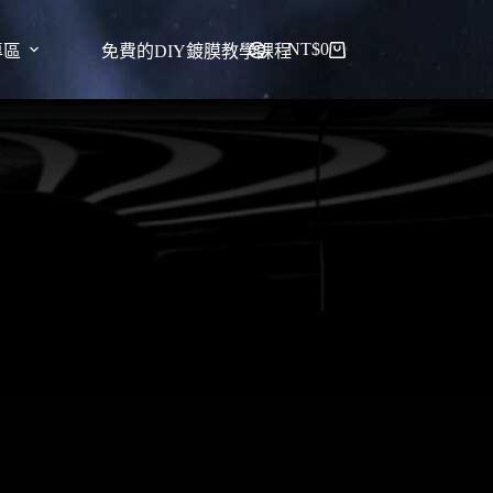
NT$
0
專區
免費的DIY鍍膜教學課程