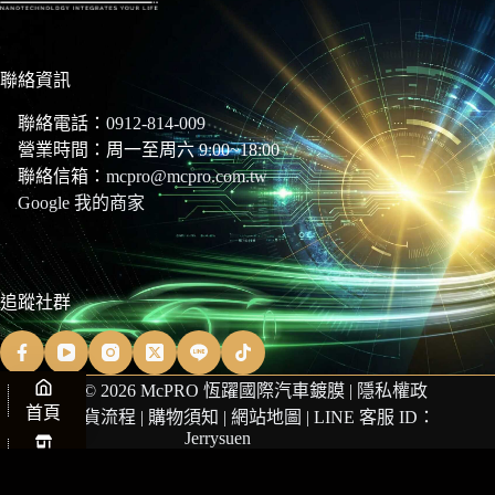
聯絡資訊
聯絡電話：
0912-814-009
營業時間：周一至周六 9:00~18:00
聯絡信箱：
mcpro@mcpro.com.tw
Google 我的商家
追蹤社群
Copyright © 2026 McPRO 恆躍國際汽車鍍膜 |
隱私權政
首頁
策
|
商品退貨流程
|
購物須知
|
網站地圖
| LINE 客服 ID：
Jerrysuen
商店