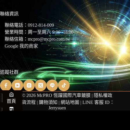
聯絡資訊
聯絡電話：
0912-814-009
營業時間：周一至周六 9:00~18:00
聯絡信箱：
mcpro@mcpro.com.tw
Google 我的商家
追蹤社群
Copyright © 2026 McPRO 恆躍國際汽車鍍膜 |
隱私權政
首頁
策
|
商品退貨流程
|
購物須知
|
網站地圖
| LINE 客服 ID：
Jerrysuen
商店
購物車