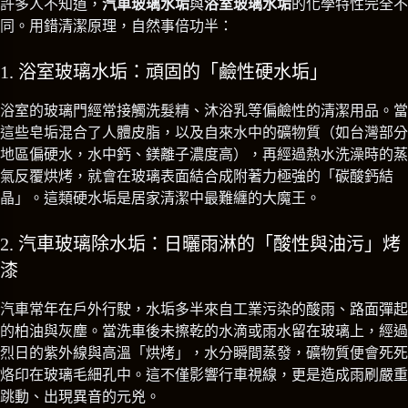
許多人不知道，
汽車玻璃水垢
與
浴室玻璃水垢
的化學特性完全不
同。用錯清潔原理，自然事倍功半：
1. 浴室玻璃水垢：頑固的「鹼性硬水垢」
浴室的玻璃門經常接觸洗髮精、沐浴乳等偏鹼性的清潔用品。當
這些皂垢混合了人體皮脂，以及自來水中的礦物質（如台灣部分
地區偏硬水，水中鈣、鎂離子濃度高），再經過熱水洗澡時的蒸
氣反覆烘烤，就會在玻璃表面結合成附著力極強的「碳酸鈣結
晶」。這類硬水垢是居家清潔中最難纏的大魔王。
2. 汽車玻璃除水垢：日曬雨淋的「酸性與油污」烤
漆
汽車常年在戶外行駛，水垢多半來自工業污染的酸雨、路面彈起
的柏油與灰塵。當洗車後未擦乾的水滴或雨水留在玻璃上，經過
烈日的紫外線與高溫「烘烤」，水分瞬間蒸發，礦物質便會死死
烙印在玻璃毛細孔中。這不僅影響行車視線，更是造成雨刷嚴重
跳動、出現異音的元兇。