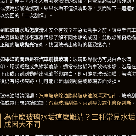
垢」的產生。許多人看著灰濛濛的玻璃，直覺拿起菜瓜布硬刷，
或使用強酸清潔劑，結果水垢不僅沒清乾淨，反而留下一道道難
以挽回的「二次刮傷」。
到底
玻璃水垢怎麼清
才安全有效？在急著動手之前，讓專業汽車
美容與玻璃修復專家帶您了解不同水垢的成因，並教您如何透過
正確的
玻璃拋光
技術，找回玻璃出廠時的極致透亮！
如果您的問題是在汽車前擋玻璃：
玻璃乾燥後仍可見白色水滴
印、環狀斑點或魚鱗狀痕跡，通常較接近汽車玻璃水垢；若是在
下雨或雨刷刷動時出現油影與霧白，則可能是玻璃油膜；若清潔
後仍有線狀痕跡，則可能已是雨刷刮傷或玻璃表面受損。
玻璃油膜請閱讀：
汽車玻璃除油膜與玻璃油膜清潔指南
；玻璃刮
傷或霧化問題請閱讀：
汽車玻璃刮傷、雨刷痕與霧化修復判斷
。
為什麼玻璃水垢這麼難清？三種常見水垢
成因大不同