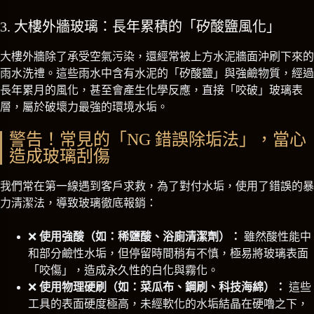
3. 大樓外牆玻璃：長年累積的「矽酸鹽風化」
大樓外牆除了承受空氣污染，還經常被上方水泥牆面沖刷下來的
雨水洗禮。這些雨水中含有水泥的「矽酸鹽」與強鹼物質，經過
長年累月的風化，甚至會產生化學反應，直接「咬破」玻璃表
層，屬於破壞力最強的環境水垢。
警告！常見的「NG 錯誤除垢法」，當心
造成玻璃刮傷
我們常在第一線遇到客戶求救，為了對付水垢，使用了錯誤的暴
力清潔法，導致玻璃徹底報銷：
❌
使用強酸（如：稀鹽酸、浴廁清潔劑）：
雖然酸性能中
和部分鹼性水垢，但停留時間稍有不慎，極易將玻璃表面
「咬傷」，造成永久性的白化與霧化。
❌
使用物理硬刷（如：菜瓜布、鋼刷、科技海綿）：
這些
工具的表面硬度極高，未經軟化的水垢結晶在硬嚕之下，