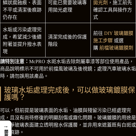
鱗狀腐蝕痕、表面
可能已需要玻璃專
拋光劑
，施工前先
不平或清潔後痕跡
用拋光處理
確認工具與操作方
仍存在
式
水垢或污染處理完
前往
DIY 玻璃鍍膜
成，希望減少後續
清潔完成後的保護
施工步驟
或選
附著並提升撥水表
階段
購
前檔玻璃鍍膜劑
現
請特別注意：
McPRO 水斑水垢去除劑屬車漆等部位使用產品，
商品說明標示不可用於前擋風玻璃及後視鏡；處理汽車玻璃水垢
時，請勿誤用該產品。
玻璃水垢處理完成後，可以做玻璃鍍膜保
護嗎？
可以，但前提是玻璃表面的水垢、油膜與殘留污染已經處理完
成，且沒有尚待修復的明顯刮傷或霧化問題。玻璃鍍膜的用途是
在乾淨玻璃表面建立透明撥水保護層，並非用來遮蓋既有白斑或
→
腐蝕痕跡。