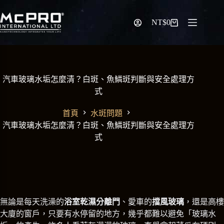
跳
至
NT$
0
購
主
物
要
車
內
容
汽車玻璃水垢怎麼清？白斑、魚鱗斑判斷與安全處理方
式
首頁
水斑問題
汽車玻璃水垢怎麼清？白斑、魚鱗斑判斷與安全處理方
式
無論是每天洗澡的
浴室乾濕分離門
、愛車的
擋風玻璃
，還是高樓
大廈的窗戶，只要有水停留的地方，幾乎都難以避免「玻璃水