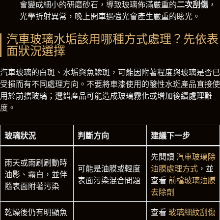
會變成細小的研磨砂石，導致玻璃佈滿嚴重的
二次刮傷
，
光學折射異常，晚上開車遇強光會產生嚴重的眩光。
汽車玻璃水垢該用哪種方式處理？先依表
面狀況選擇
汽車玻璃的白斑、水垢與魚鱗斑，可能因附著程度與玻璃是否已
受損而有不同處理方向。不要將車漆使用的酸性水斑產品直接使
用於前擋玻璃；選錯產品可能造成玻璃霧化或增加後續處理難
度。
玻璃狀況
判斷方向
建議下一步
先閱讀
汽車玻璃除
雨天或雨刷刷動時
可能是油膜或輕度
油膜處理方式
，並
油影、霧白，並伴
表面污染混合問題
查看
前檔玻璃油膜
隨表面附著污染
去除劑
乾燥後仍有明顯魚
查看
玻璃細紋刮傷